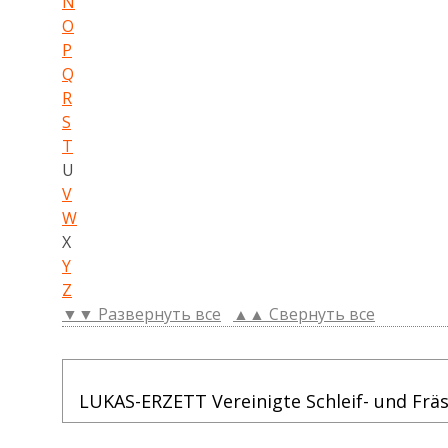
N
O
P
Q
R
S
T
U
V
W
X
Y
Z
▼▼ Развернуть все
▲▲ Свернуть все
LUKAS-ERZETT Vereinigte Schleif- und Fr