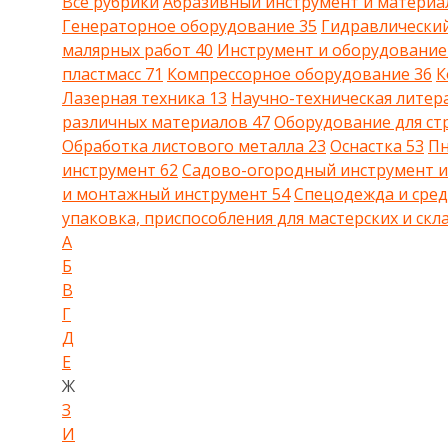
Все рубрики
Абразивный инструмент и матери
Генераторное оборудование
35
Гидравлически
малярных работ
40
Инструмент и оборудование
пластмасс
71
Компрессорное оборудование
36
К
Лазерная техника
13
Научно-техническая лите
различных материалов
47
Оборудование для с
Обработка листового металла
23
Оснастка
53
Пн
инструмент
62
Садово-огородный инструмент 
и монтажный инструмент
54
Спецодежда и сре
упаковка, приспособления для мастерских и ск
А
Б
В
Г
Д
Е
Ж
З
И