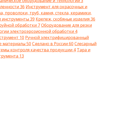
аническое оборудование и технологии
3
шленности
36
Инструмент для окрасочных и
, проволоки, труб, камня, стекла, керамики,
и инструменты
39
Крепеж, скобяные изделия
36
труйной обработки
7
Оборудование для резки
огии электроэрозионной обработки
4
струмент
10
Ручной электрифицированный
ые материалы
50
Сделано в России
60
Слесарный
темы контроля качества продукции
4
Тара и
струмента
13