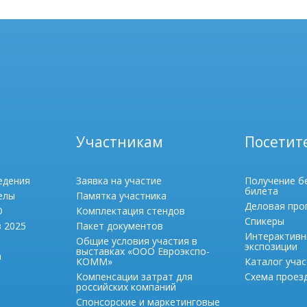
Участникам
Посетит
едения
Заявка на участие
Получение б
билета
елы
Памятка участника
Деловая про
О
Комплектация стендов
Спикеры
в 2025
Пакет документов
Интерактивн
Общие условия участия в
экспозиции
выставках «ООО Евроэкспо-
а
КОММ»
Каталог учас
Компенсации затрат для
Схема проезд
российских компаний
Спонсорские и маркетинговые