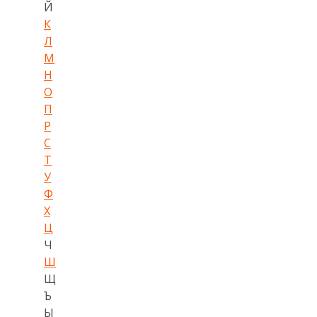
Й
К
Л
М
Н
О
П
Р
С
Т
У
Ф
Х
Ц
Ч
Ш
Щ
Ъ
Ы