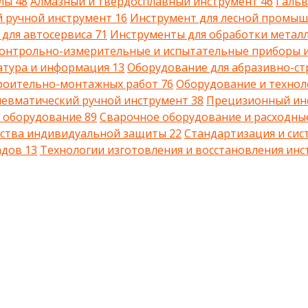
алы
48
Алмазный и твердосплавный инструмент
46
Гальв
й ручной инструмент
16
Инструмент для лесной промы
 для автосервиса
71
Инструменты для обработки металла
онтрольно-измерительные и испытательные приборы 
ратура и информация
13
Оборудование для абразивно-с
троительно-монтажных работ
76
Оборудование и технол
евматический ручной инструмент
38
Прецизионный ин
и оборудование
89
Сварочное оборудование и расходн
дства индивидуальной защиты
22
Стандартизация и сис
ладов
13
Технологии изготовления и восстановления ин