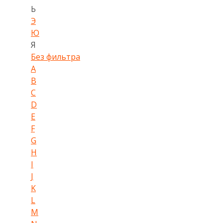
Ь
Э
Ю
Я
Без фильтра
A
B
C
D
E
F
G
H
I
J
K
L
M